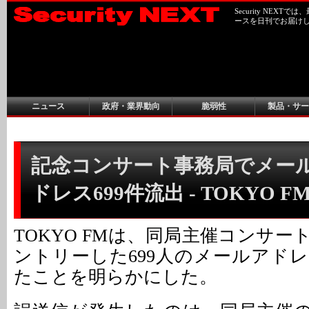
Security NEX
ースを日刊でお届け
ニュース
政府・業界動向
脆弱性
製品・サー
記念コンサート事務局でメー
ドレス699件流出 - TOKYO F
TOKYO FMは、同局主催コンサ
ントリーした699人のメールアド
たことを明らかにした。