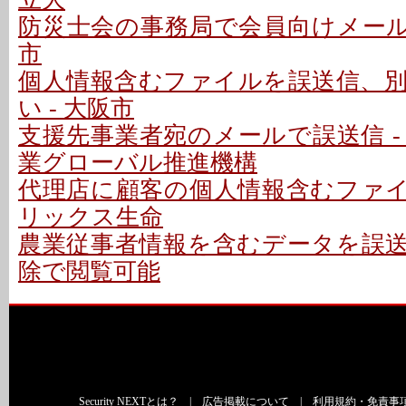
防災士会の事務局で会員向けメールを
市
個人情報含むファイルを誤送信、
い - 大阪市
支援先事業者宛のメールで誤送信 -
業グローバル推進機構
代理店に顧客の個人情報含むファイル
リックス生命
農業従事者情報を含むデータを誤送信
除で閲覧可能
Security NEXTとは？
|
広告掲載について
|
利用規約・免責事