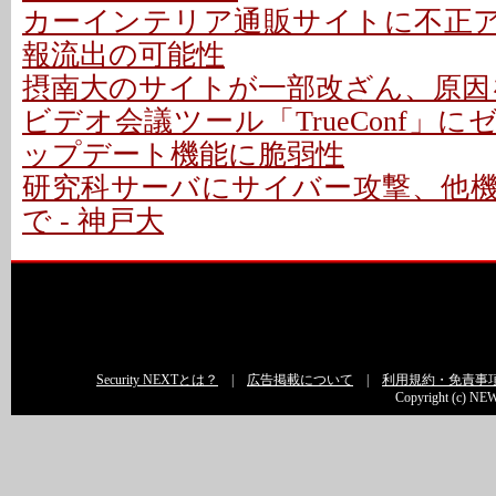
カーインテリア通販サイトに不正アク
報流出の可能性
摂南大のサイトが一部改ざん、原因
ビデオ会議ツール「TrueConf」にゼ
ップデート機能に脆弱性
研究科サーバにサイバー攻撃、他
で - 神戸大
Security NEXTとは？
|
広告掲載について
|
利用規約・免責事
Copyright (c) NEW