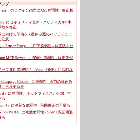
アップ
dPress」のログイン画面にXSS脆弱性 - 修正版
ome」にセキュリティ更新 - クリティカル6件
弱性を修正
暇に向けて準備を - 盆休み週のパッチチュー
に注意
leの「Sensor Proxy」にRCE脆弱性 - 修正版を公
aform MCP Server」に深刻な脆弱性 - 修正版が
ップ運用管理製品「Veeam ONE」に深刻な
e Campaign Classic」に脆弱性 - 直前の修正版
響、再度更新を
entral」に脆弱性、ホットフィクスが公開 - す
用も
dmin 4」に深刻な脆弱性 - 前回修正の不備も
rWinds WHD」に複数脆弱性 - SAML認証回避
れも