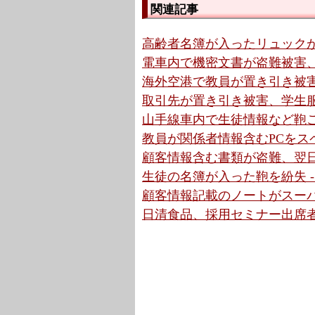
関連記事
高齢者名簿が入ったリュックが
電車内で機密文書が盗難被害、
海外空港で教員が置き引き被害、
取引先が置き引き被害、学生服
山手線車内で生徒情報など鞄ご
教員が関係者情報含むPCをスペ
顧客情報含む書類が盗難、翌日回
生徒の名簿が入った鞄を紛失 -
顧客情報記載のノートがスーパ
日清食品、採用セミナー出席