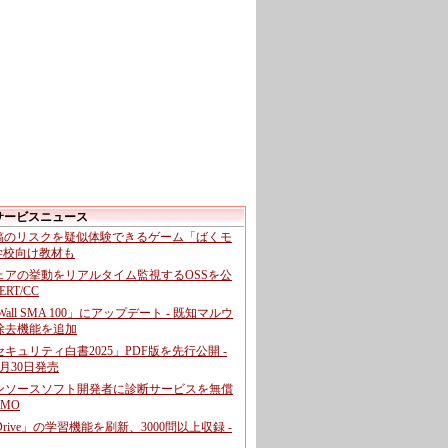
サービスニュース
投稿のリスクを疑似体験できるゲーム「ばくモ
 学校向け教材も
ェアの挙動をリアルタイム監視するOSSを公
CERT/CC
cWall SMA 100」にアップデート - 既知マルウ
除去機能を追加
キュリティ白書2025」PDF版を先行公開 -
月30日発売
ンソースソフト開発者に診断サービスを無償
GMO
pDrive」の学習機能を刷新、3000問以上収録 -