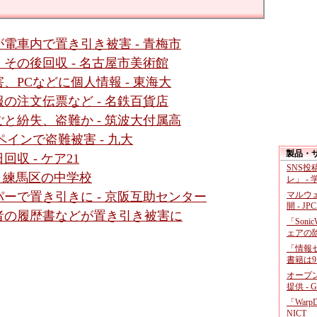
電車内で置き引き被害 - 青梅市
その後回収 - 名古屋市美術館
PCなどに個人情報 - 東海大
の注文伝票など - 名鉄百貨店
と紛失、盗難か - 筑波大付属高
インで盗難被害 - 九大
製品・
収 - ケア21
SNS
 練馬区の中学校
レ」 -
マルウ
ーで置き引きに - 京阪互助センター
開 - JP
者の履歴書などが置き引き被害に
「Soni
ェアの
「情報セ
書籍は9
オープ
提供 - 
「War
NICT