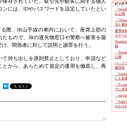
が保存されていた。取引先や顧客に関する個人
ピック
コンには、IDやパスワードを設定していたとい
「Wor
を公開
「Chr
含む脆
する際、JR山手線の車内において、座席上部の
夏季休
ズデー
れたもので、JRの遺失物窓口や警察へ被害を届
Tenab
受け、関係者に対して説明と謝罪を行う。
開
「Terr
公開
いて持ち出しを原則禁止としており、申請など
バックア
ことから、あらためて規定の運用を徹底し、再
脆弱性
「Adob
にも影
「N-c
 ）
でに悪
「pgA
「Sola
のおそ
PR