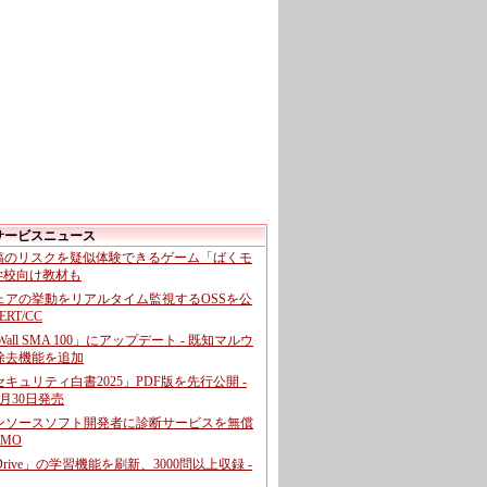
サービスニュース
投稿のリスクを疑似体験できるゲーム「ばくモ
 学校向け教材も
ェアの挙動をリアルタイム監視するOSSを公
CERT/CC
cWall SMA 100」にアップデート - 既知マルウ
除去機能を追加
キュリティ白書2025」PDF版を先行公開 -
月30日発売
ンソースソフト開発者に診断サービスを無償
GMO
pDrive」の学習機能を刷新、3000問以上収録 -