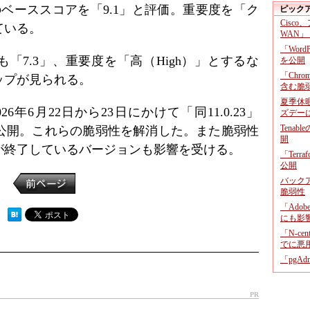
3434」のベーススコアを「9.1」と評価。重要度を「ク
ピック
Cisco
している。
WAN」
「Wor
ついても「7.3」、重要度を「高（High）」とするな
を公開
「Chr
ップが見られる。
含む脆
夏季休
年6月22日から23日にかけて「同11.0.23」
ズデー
Tenab
119」を公開。これらの脆弱性を解消した。また脆弱性
開
が終了しているバージョンも影響を受ける。
「Terr
公開
バックア
脆弱性
「Adob
 ）
にも影
「N-c
でに悪
「pgA
PR