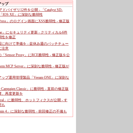
アップ
、アドバイザリ12件を公開 - 「Catalyst SD-
「IOS XE」に深刻な脆弱性
dPress」のログイン画面にXSS脆弱性 - 修正版
ome」にセキュリティ更新 - クリティカル6件
弱性を修正
暇に向けて準備を - 盆休み週のパッチチュー
に注意
leの「Sensor Proxy」にRCE脆弱性 - 修正版を公
aform MCP Server」に深刻な脆弱性 - 修正版が
ップ運用管理製品「Veeam ONE」に深刻な
e Campaign Classic」に脆弱性 - 直前の修正版
響、再度更新を
entral」に脆弱性、ホットフィクスが公開 - す
用も
dmin 4」に深刻な脆弱性 - 前回修正の不備も