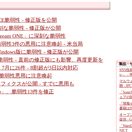
」にRCE脆弱性 - 修正版を公開
r」に深刻な脆弱性 - 修正版が公開
eam ONE」に深刻な脆弱性
など脆弱性3件の悪用に注意喚起 - 米当局
Windows版に脆弱性 - 修正版が公開
ssic」に脆弱性 - 直前の修正版にも影響、再度更新を
製品・
月に26件 - 8割超が3日以内対応
SNS
レ」 -
al」の脆弱性悪用に注意喚起
マルウ
ットフィクスが公開 - すでに悪用も
開 - JP
b」、脆弱性13件を修正
「Soni
ェアの
「情報セ
書籍は9
オープ
提供 - 
「War
NICT