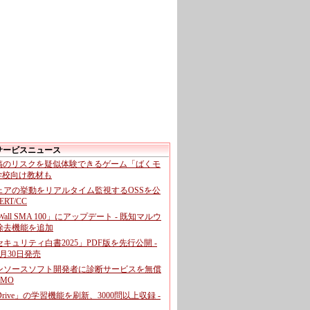
サービスニュース
投稿のリスクを疑似体験できるゲーム「ばくモ
 学校向け教材も
ェアの挙動をリアルタイム監視するOSSを公
CERT/CC
cWall SMA 100」にアップデート - 既知マルウ
除去機能を追加
キュリティ白書2025」PDF版を先行公開 -
月30日発売
ンソースソフト開発者に診断サービスを無償
GMO
pDrive」の学習機能を刷新、3000問以上収録 -