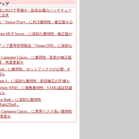
アップ
暇に向けて準備を - 盆休み週のパッチチュー
に注意
leの「Sensor Proxy」にRCE脆弱性 - 修正版を公
aform MCP Server」に深刻な脆弱性 - 修正版が
ップ運用管理製品「Veeam ONE」に深刻な
e Campaign Classic」に脆弱性 - 直前の修正版
響、再度更新を
entral」に脆弱性、ホットフィクスが公開 - す
用も
dmin 4」に深刻な脆弱性 - 前回修正の不備も
rWinds WHD」に複数脆弱性 - SAML認証回避
れも
 on Rails」に深刻な脆弱性
ails2Shell」
e Campaign Classic」に悪用リスク高い脆弱性
に更新を