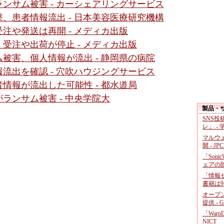
ンサム被害 - カーシェアリングサービス
、患者情報流出 - 日本美容医療研究機構
注や発送は再開 - メディカ出版
受注や出荷が停止 - メディカ出版
被害、個人情報が流出 - 静岡県の病院
流出を確認 - 穴吹ハウジングサービス
情報が流出した可能性 - 都水道局
ランサム被害 - 中央学院大
製品・
SNS
レ」 -
マルウ
開 - JP
「Soni
ェアの
「情報セ
書籍は9
オープ
提供 - 
「War
NICT