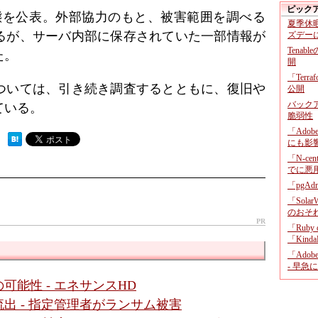
ピック
に事態を公表。外部協力のもと、被害範囲を調べる
夏季休
るが、サーバ内部に保存されていた一部情報が
ズデー
Tenab
た。
開
「Terr
ついては、引き続き調査するとともに、復旧や
公開
バックア
ている。
脆弱性
「Adob
 ）
にも影
「N-c
でに悪
「pgA
「Sola
のおそ
PR
「Ruby
「KindaR
「Adob
- 早急
能性 - エネサンスHD
出 - 指定管理者がランサム被害