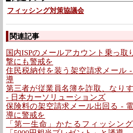
フィッシング対策協議会
関連記事
国内ISPのメールアカウント乗っ取り
撃にも警戒を
住民税納付を装う架空請求メール - P
導
第三者が従業員名簿を詐取、なり
- 日本カーソリューションズ
保険料の架空請求メール出回る - 
導に警戒を
「第一生命」かたるフィッシング
「5000円相当プレゼント」と誘導