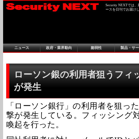
Security NEX
ースを日刊でお届け
ニュース
政府・業界動向
脆弱性
製品・サー
ローソン銀の利用者狙うフィ
が発生
「ローソン銀行」の利用者を狙っ
撃が発生している。フィッシング
喚起を行った。