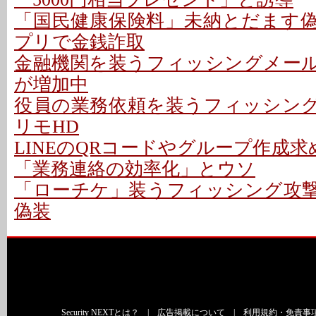
「国民健康保険料」未納とだます偽メ
プリで金銭詐取
金融機関を装うフィッシングメールに
が増加中
役員の業務依頼を装うフィッシング攻
リモHD
LINEのQRコードやグループ作成求
「業務連絡の効率化」とウソ
「ローチケ」装うフィッシング攻撃 
偽装
Security NEXTとは？
|
広告掲載について
|
利用規約・免責事