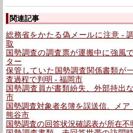
関連記事
総務省をかたる偽メールに注意 - 
取
国勢調査の調査票が運搬中に強風で飛
ター
保管していた国勢調査関係書類が
査過程で判明 - 福岡市
国勢調査員が書類紛失、外部持出なし
市
国勢調査対象者名簿を誤送信、メアド
熊谷市
国勢調査の回答状況確認表が所在不明 
国勢調査書類、未回答世帯の訪問時に