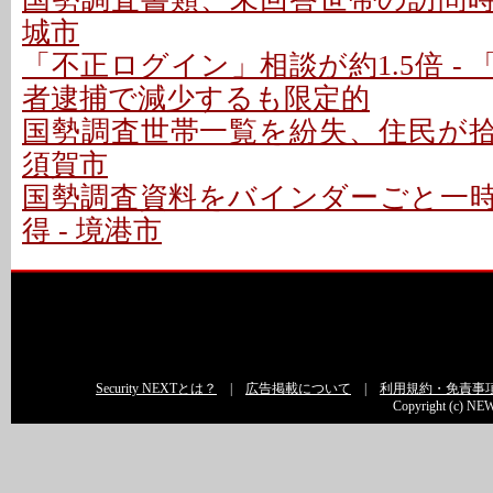
城市
「不正ログイン」相談が約1.5倍 -
者逮捕で減少するも限定的
国勢調査世帯一覧を紛失、住民が拾得
須賀市
国勢調査資料をバインダーごと一
得 - 境港市
Security NEXTとは？
|
広告掲載について
|
利用規約・免責事
Copyright (c) NEW