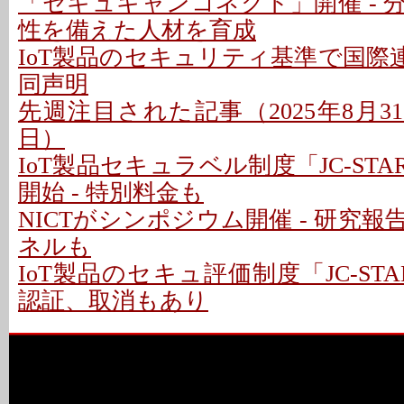
「セキュキャンコネクト」開催 - 
性を備えた人材を育成
IoT製品のセキュリティ基準で国際連携
同声明
先週注目された記事（2025年8月31日
日）
IoT製品セキュラベル制度「JC-ST
開始 - 特別料金も
NICTがシンポジウム開催 - 研究
ネルも
IoT製品のセキュ評価制度「JC-STA
認証、取消もあり