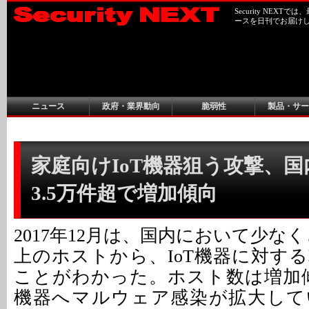
Security NEX
ースを日刊でお届け
ニュース
政府・業界動向
脆弱性
製品・サー
家庭向けIoT機器狙う攻撃、
3.5万件超で増加傾向
2017年12月は、国内において少なくと
上のホストから、IoT機器に対す
ことがわかった。ホスト数は増加傾
機器へマルウェア感染が拡大して