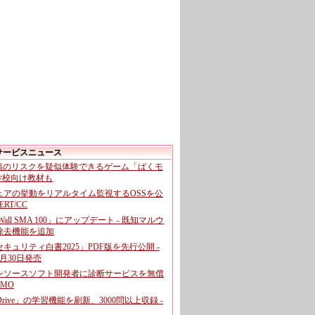
サービスニュース
投稿のリスクを疑似体験できるゲーム「ばくモ
 学校向け教材も
ェアの挙動をリアルタイム監視するOSSを公
CERT/CC
cWall SMA 100」にアップデート - 既知マルウ
除去機能を追加
キュリティ白書2025」PDF版を先行公開 -
月30日発売
ンソースソフト開発者に診断サービスを無償
GMO
pDrive」の学習機能を刷新、3000問以上収録 -