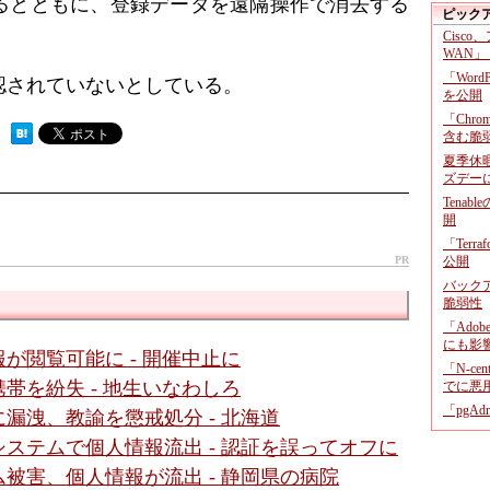
るとともに、登録データを遠隔操作で消去する
ピック
Cisco
WAN」
「Wor
認されていないとしている。
を公開
「Chr
 ）
含む脆
夏季休
ズデー
Tenab
開
「Terr
PR
公開
バックア
脆弱性
「Adob
にも影
が閲覧可能に - 開催中止に
「N-c
帯を紛失 - 地生いなわしろ
でに悪
「pgA
漏洩、教諭を懲戒処分 - 北海道
ステムで個人情報流出 - 認証を誤ってオフに
被害、個人情報が流出 - 静岡県の病院