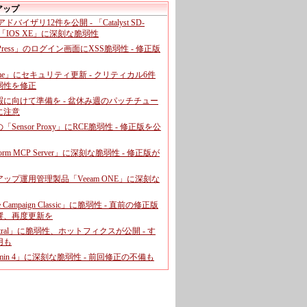
アップ
、アドバイザリ12件を公開 - 「Catalyst SD-
「IOS XE」に深刻な脆弱性
dPress」のログイン画面にXSS脆弱性 - 修正版
ome」にセキュリティ更新 - クリティカル6件
弱性を修正
暇に向けて準備を - 盆休み週のパッチチュー
に注意
leの「Sensor Proxy」にRCE脆弱性 - 修正版を公
aform MCP Server」に深刻な脆弱性 - 修正版が
ップ運用管理製品「Veeam ONE」に深刻な
e Campaign Classic」に脆弱性 - 直前の修正版
響、再度更新を
entral」に脆弱性、ホットフィクスが公開 - す
用も
dmin 4」に深刻な脆弱性 - 前回修正の不備も