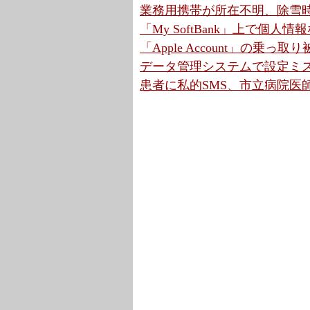
業務用携帯が所在不明、除雪時
「My SoftBank」上で個人
「Apple Account」の乗
データ管理システムで設定ミス
患者に私的SMS、市立病院医師