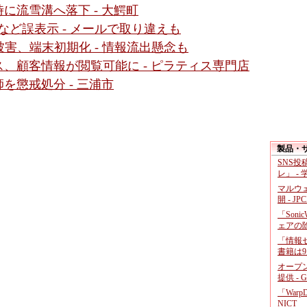
に流雪溝へ落下 - 大鰐町
情報など誤表示 - メールで取り違えも
っ取り被害、端末初期化 - 情報流出懸念も
、顧客情報が閲覧可能に - ピラティス専門店
を懲戒処分 - 三浦市
製品・
SNS
レ」 -
マルウ
開 - JP
「Soni
ェアの
「情報セ
書籍は9
オープ
提供 - 
「War
NICT