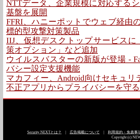
NTTデータ、企業規模に対応する
基盤を展開
FFRI、ハニーポットでウェブ経由
標的型攻撃対策製品
IIJ、仮想デスクトップサービスに「Z
策オプション」など追加
ウイルスバスターの新版が登場 - Fac
バシー設定支援機能
マカフィー、Android向けセキュリ
不正アプリからプライバシーを守る
Security NEXTとは？
|
広告掲載について
|
利用規約・免責事
Copyright (c) NEW