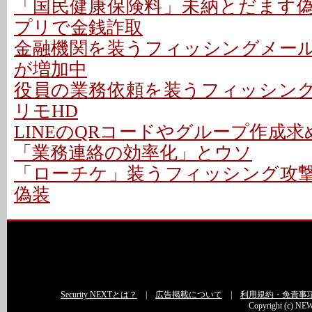
「国民健康保険料」未納とだます偽メ
プリで金銭詐取
金融機関を装うフィッシングメールに
が増加中
役員の業務依頼を装うフィッシング攻
リモHD
LINEのQRコードやグループ作成求
「業務連絡の効率化」とウソ
「ローチケ」装うフィッシング攻撃 
偽装
Security NEXTとは？
|
広告掲載について
|
利用規約・免責事
Copyright (c) NEW