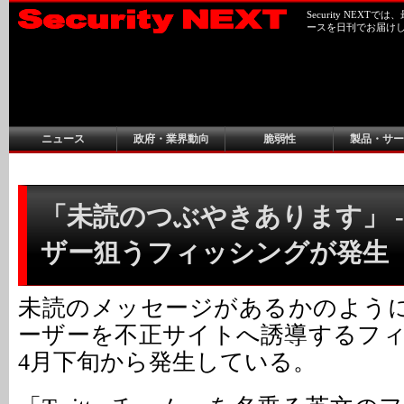
Security NEX
ースを日刊でお届け
ニュース
政府・業界動向
脆弱性
製品・サー
「未読のつぶやきあります」 - T
ザー狙うフィッシングが発生
未読のメッセージがあるかのように装い
ーザーを不正サイトへ誘導するフ
4月下旬から発生している。