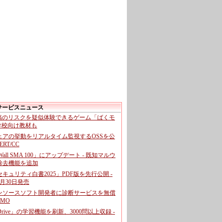
サービスニュース
投稿のリスクを疑似体験できるゲーム「ばくモ
 学校向け教材も
ェアの挙動をリアルタイム監視するOSSを公
CERT/CC
cWall SMA 100」にアップデート - 既知マルウ
除去機能を追加
キュリティ白書2025」PDF版を先行公開 -
月30日発売
ンソースソフト開発者に診断サービスを無償
GMO
pDrive」の学習機能を刷新、3000問以上収録 -