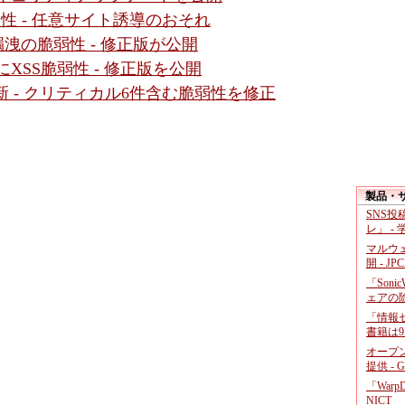
に脆弱性 - 任意サイト誘導のおそれ
」に情報漏洩の脆弱性 - 修正版が公開
面にXSS脆弱性 - 修正版を公開
新 - クリティカル6件含む脆弱性を修正
製品・
SNS
レ」 -
マルウ
開 - JP
「Soni
ェアの
「情報セ
書籍は9
オープ
提供 - 
「War
NICT