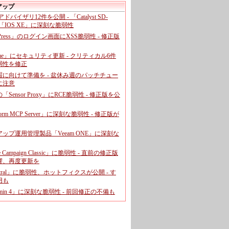
アップ
、アドバイザリ12件を公開 - 「Catalyst SD-
「IOS XE」に深刻な脆弱性
dPress」のログイン画面にXSS脆弱性 - 修正版
ome」にセキュリティ更新 - クリティカル6件
弱性を修正
暇に向けて準備を - 盆休み週のパッチチュー
に注意
leの「Sensor Proxy」にRCE脆弱性 - 修正版を公
aform MCP Server」に深刻な脆弱性 - 修正版が
ップ運用管理製品「Veeam ONE」に深刻な
e Campaign Classic」に脆弱性 - 直前の修正版
響、再度更新を
entral」に脆弱性、ホットフィクスが公開 - す
用も
dmin 4」に深刻な脆弱性 - 前回修正の不備も