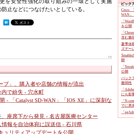
更を安全性強化の取り組みの一環として実施
ピック
の防止などにつなげたいとしている。
Cisco
WAN」
「Wor
 ）
を公開
「Chr
含む脆
夏季休
ズデー
Tenab
PR
開
「Terr
公開
バックア
脆弱性
ーブ」、購入者や店舗の情報が流出
「Adob
内で紛失 - 穴水町
にも影
- 「Catalyst SD-WAN」「IOS XE」に深刻な
「N-c
でに悪
「pgA
、座席下から発見 - 名古屋医療センター
情報を自治体宛に誤送信 - 石川県
- セキュリティアップデートを公開