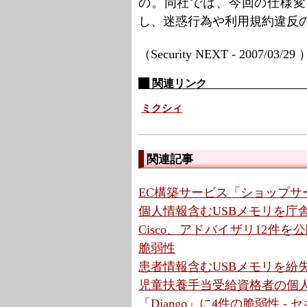
の。同社では、今回の仕様変
し、迷惑行為や利用規約違反
（Security NEXT - 2007/03/29
関連リンク
ミクシィ
関連記事
EC構築サービス「ショップサ
個人情報含むUSBメモリを庁舎
Cisco、アドバイザリ12件を公開 
脆弱性
患者情報含むUSBメモリを紛失
児童扶養手当受給資格者の個人
「Django」に4件の脆弱性 