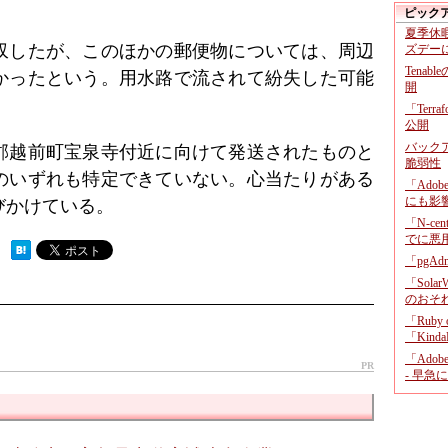
ピック
夏季休
回収したが、このほかの郵便物については、周辺
ズデー
Tenab
かったという。用水路で流されて紛失した可能
開
「Terr
公開
バックア
郡越前町宝泉寺付近に向けて発送されたものと
脆弱性
のいずれも特定できていない。心当たりがある
「Adob
にも影
びかけている。
「N-c
でに悪
 ）
「pgA
「Sola
のおそ
「Ruby
「KindaR
「Adob
PR
- 早急