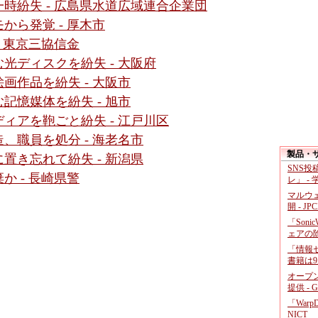
時紛失 - 広島県水道広域連合企業団
から発覚 - 厚木市
 東京三協信金
光ディスクを紛失 - 大阪府
画作品を紛失 - 大阪市
記憶媒体を紛失 - 旭市
ィアを鞄ごと紛失 - 江戸川区
、職員を処分 - 海老名市
製品・
置き忘れて紛失 - 新潟県
SNS
 - 長崎県警
レ」 -
マルウ
開 - JP
「Soni
ェアの
「情報セ
書籍は9
オープ
提供 - 
「War
NICT