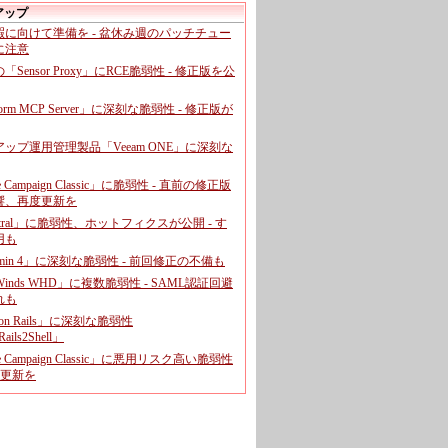
アップ
暇に向けて準備を - 盆休み週のパッチチュー
に注意
leの「Sensor Proxy」にRCE脆弱性 - 修正版を公
aform MCP Server」に深刻な脆弱性 - 修正版が
ップ運用管理製品「Veeam ONE」に深刻な
e Campaign Classic」に脆弱性 - 直前の修正版
響、再度更新を
entral」に脆弱性、ホットフィクスが公開 - す
用も
dmin 4」に深刻な脆弱性 - 前回修正の不備も
rWinds WHD」に複数脆弱性 - SAML認証回避
れも
 on Rails」に深刻な脆弱性
ails2Shell」
e Campaign Classic」に悪用リスク高い脆弱性
に更新を