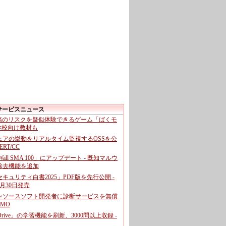
サービスニュース
投稿のリスクを疑似体験できるゲーム「ばくモ
 学校向け教材も
ェアの挙動をリアルタイム監視するOSSを公
CERT/CC
cWall SMA 100」にアップデート - 既知マルウ
除去機能を追加
キュリティ白書2025」PDF版を先行公開 -
月30日発売
ンソースソフト開発者に診断サービスを無償
GMO
pDrive」の学習機能を刷新、3000問以上収録 -