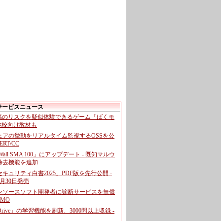
サービスニュース
投稿のリスクを疑似体験できるゲーム「ばくモ
 学校向け教材も
ェアの挙動をリアルタイム監視するOSSを公
CERT/CC
cWall SMA 100」にアップデート - 既知マルウ
除去機能を追加
キュリティ白書2025」PDF版を先行公開 -
月30日発売
ンソースソフト開発者に診断サービスを無償
GMO
pDrive」の学習機能を刷新、3000問以上収録 -