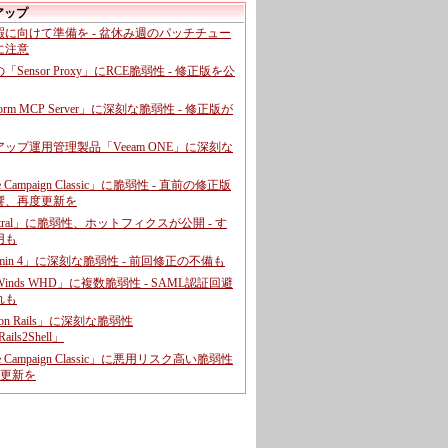
アップ
暇に向けて準備を - 盆休み週のパッチチュー
に注意
leの「Sensor Proxy」にRCE脆弱性 - 修正版を公
aform MCP Server」に深刻な脆弱性 - 修正版が
ップ運用管理製品「Veeam ONE」に深刻な
e Campaign Classic」に脆弱性 - 直前の修正版
響、再度更新を
entral」に脆弱性、ホットフィクスが公開 - す
用も
dmin 4」に深刻な脆弱性 - 前回修正の不備も
rWinds WHD」に複数脆弱性 - SAML認証回避
れも
 on Rails」に深刻な脆弱性
ails2Shell」
e Campaign Classic」に悪用リスク高い脆弱性
に更新を