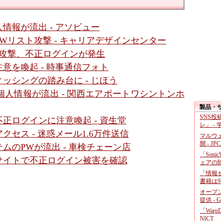
情報が流出 - アソビュー
Wリスト攻撃 - キャリアデザインセンター
ト攻撃、不正ログインが発生
意を喚起 - 時事通信フォト
ッシングの踏み台に - じほう
人情報が流出 - 関西エアポートワシントンホ
製品・
SNS
正ログインに注意喚起 - 資生堂
レ」 -
セス - 迷惑メール1.6万件送信
マルウ
開 - JP
ムのPWが流出 - 車検チェーン店
「Soni
サイトで不正ログイン被害を確認
ェアの
「情報セ
書籍は9
オープ
提供 - 
「War
NICT