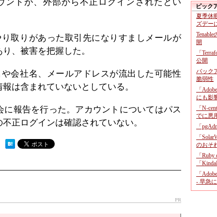
5」のアカウントが、外部から不正ログインされたとい
ピック
夏季休
ズデー
Tenab
とやり取りがあった取引先になりすましメールが
開
あり、被害を把握した。
「Terr
公開
バックア
氏名や会社名、メールアドレスが流出した可能性
脆弱性
情報は含まれていないとしている。
「Adob
にも影
会に報告を行った。アカウントについてはパス
「N-c
でに悪
の不正ログインは確認されていない。
「pgA
「Sola
 ）
のおそ
「Ruby
「KindaR
「Adob
- 早急
PR