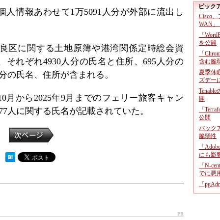
ピック
人情報あわせて1万5091人分が外部に流出し
Cisco
WAN」
「Wor
を公開
良区に関する土地原簿や港湾関係定時総会資
「Chr
それぞれ4930人分の氏名と住所、695人分の
含む脆
夏季休
人分の氏名、住所が含まれる。
ズデー
Tenab
10月から2025年9月までのフェリー旅客キャン
開
77人に関する氏名が記載されていた。
「Terr
公開
バックア
脆弱性
「Adob
にも影
 ）
「N-c
でに悪
「pgA
PR