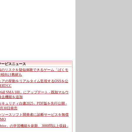
サービスニュース
投稿のリスクを疑似体験できるゲーム「ばくモ
 学校向け教材も
ェアの挙動をリアルタイム監視するOSSを公
CERT/CC
cWall SMA 100」にアップデート - 既知マルウ
除去機能を追加
キュリティ白書2025」PDF版を先行公開 -
月30日発売
ンソースソフト開発者に診断サービスを無償
GMO
pDrive」の学習機能を刷新、3000問以上収録 -