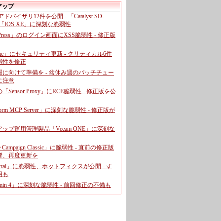
アップ
、アドバイザリ12件を公開 - 「Catalyst SD-
「IOS XE」に深刻な脆弱性
dPress」のログイン画面にXSS脆弱性 - 修正版
ome」にセキュリティ更新 - クリティカル6件
弱性を修正
暇に向けて準備を - 盆休み週のパッチチュー
に注意
leの「Sensor Proxy」にRCE脆弱性 - 修正版を公
aform MCP Server」に深刻な脆弱性 - 修正版が
ップ運用管理製品「Veeam ONE」に深刻な
e Campaign Classic」に脆弱性 - 直前の修正版
響、再度更新を
entral」に脆弱性、ホットフィクスが公開 - す
用も
dmin 4」に深刻な脆弱性 - 前回修正の不備も