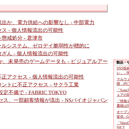
出か、電力供給への影響なし - 中部電力
ス - 個人情報流出の可能性
懲戒処分 - 君津市
メールシステム、ゼロデイ脆弱性が標的に
ざん - 個人情報流出の可能性
、未発売のゲームデータも - ビジュアルアー
製品・
SNS
レ」 -
正アクセス - 個人情報流出の可能性
マルウ
開 - JP
ントに不正アクセス - サクラ工業
「Soni
備で - FABRIC TOKYO
ェアの
ス、一部顧客情報が流出 - NSバイオジャパン
「情報セ
書籍は9
オープ
提供 - 
「War
NICT