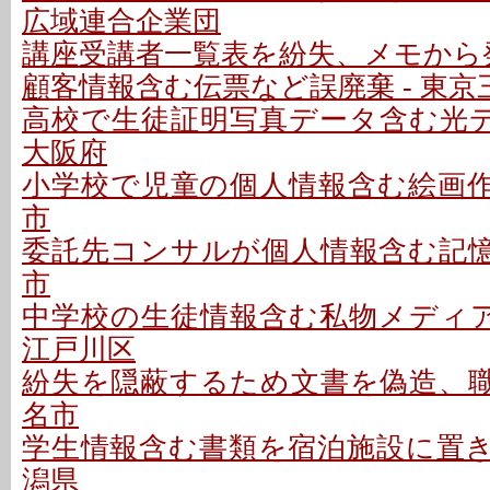
広域連合企業団
講座受講者一覧表を紛失、メモから発
顧客情報含む伝票など誤廃棄 - 東京
高校で生徒証明写真データ含む光デ
大阪府
小学校で児童の個人情報含む絵画作品
市
委託先コンサルが個人情報含む記憶媒
市
中学校の生徒情報含む私物メディア
江戸川区
紛失を隠蔽するため文書を偽造、職員
名市
学生情報含む書類を宿泊施設に置き忘
潟県