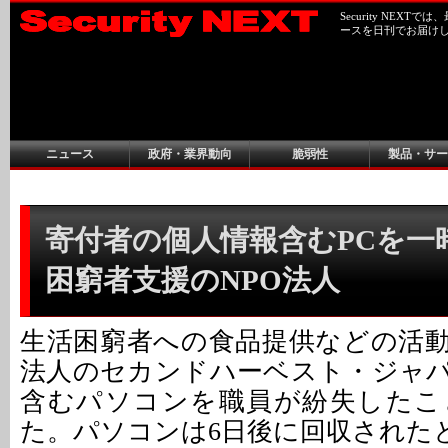
Security NEX
ースを日刊でお届け
ニュース
政府・業界動向
脆弱性
製品・サー
寄付者の個人情報含むPCを一時
困窮者支援のNPO法人
生活困窮者への食品提供などの活動
法人のセカンドハーベスト・ジャ
含むパソコンを職員が紛失したこ
た。パソコンは6日後に回収された