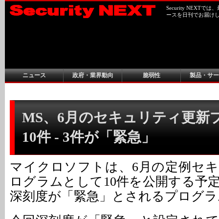
Security NEX
ースを日刊でお届け
ニュース
政府・業界動向
脆弱性
製品・サー
MS、6月のセキュリティ更新
10件 - 3件が「緊急」
マイクロソフトは、6月の定例セ
ログラムとして10件を公開する予
深刻度が「緊急」とされるプログラ