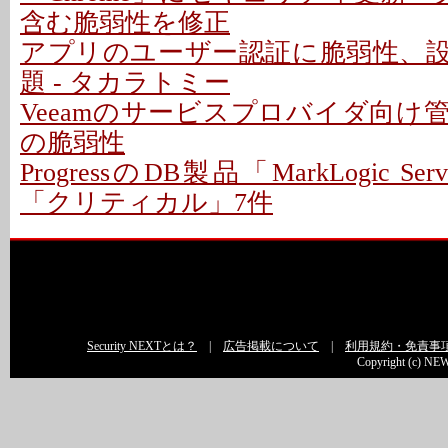
含む脆弱性を修正
アプリのユーザー認証に脆弱性、
題 - タカラトミー
Veeamのサービスプロバイダ向け
の脆弱性
ProgressのDB製品「MarkLogic S
「クリティカル」7件
Security NEXTとは？
|
広告掲載について
|
利用規約・免責事
Copyright (c) NEW