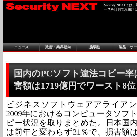
Security NEX
ースを日刊でお届け
ニュース
政府・業界動向
脆弱性
製品・サー
国内のPCソフト違法コピー率
害額は1719億円でワースト8位 -
ビジネスソフトウェアアライアン
2009年におけるコンピュータソフ
ピー状況を取りまとめた。日本国
は前年と変わらず21％で、損害額は