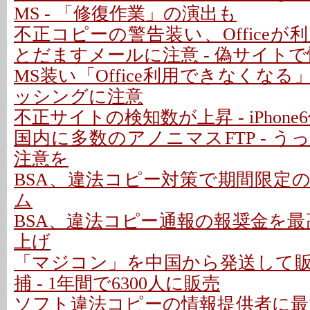
MS - 「修復作業」の演出も
不正コピーの警告装い、Office
とだますメールに注意 - 偽サイト
MS装い「Office利用できなくな
ッシングに注意
不正サイトの検知数が上昇 - iPhon
国内に多数のアノニマスFTP - 
注意を
BSA、違法コピー対策で期間限定
ム
BSA、違法コピー通報の報奨金を最
上げ
「マジコン」を中国から発送して
捕 - 1年間で6300人に販売
ソフト違法コピーの情報提供者に最大1