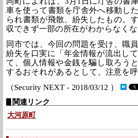
同町によれば、3月1日に庁舎の書
車を使って書類を庁舎外へ移動し
られ書類が飛散、紛失したもの。
収できず一部の所在がわからなくな
同市では、今回の問題を受け、職
紛失を口実に「年金情報が流出し
て、個人情報や金銭を騙し取ろう
するおそれがあるとして、注意を
（Security NEXT - 2018/03/12 ）
関連リンク
大河原町