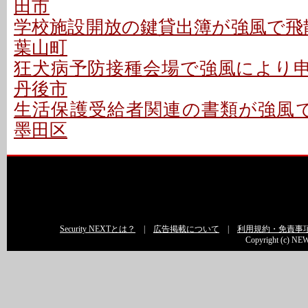
田市
学校施設開放の鍵貸出簿が強風で飛散
葉山町
狂犬病予防接種会場で強風により申請
丹後市
生活保護受給者関連の書類が強風で
墨田区
Security NEXTとは？
|
広告掲載について
|
利用規約・免責事
Copyright (c) NEW