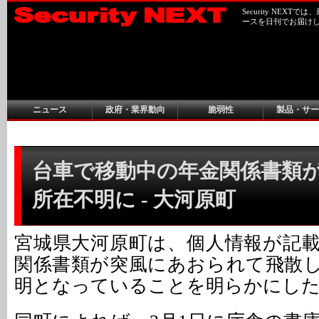
Security NEX
ースを日刊でお届け
ニュース
政府・業界動向
脆弱性
製品・サー
台車で移動中の年金関係書類
所在不明に - 大河原町
宮城県大河原町は、個人情報が記
関係書類が突風にあおられて飛散
明となっていることを明らかにし