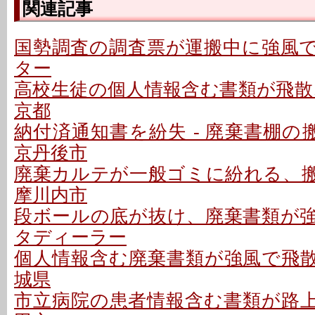
関連記事
国勢調査の調査票が運搬中に強風で飛
ター
高校生徒の個人情報含む書類が飛散、
京都
納付済通知書を紛失 - 廃棄書棚の
京丹後市
廃棄カルテが一般ゴミに紛れる、搬送
摩川内市
段ボールの底が抜け、廃棄書類が強風
タディーラー
個人情報含む廃棄書類が強風で飛散、
城県
市立病院の患者情報含む書類が路上に