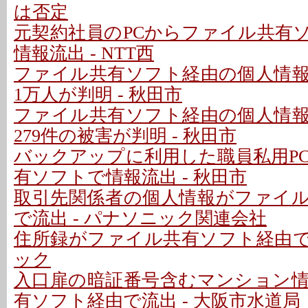
は否定
元契約社員のPCからファイル共有
情報流出 - NTT西
ファイル共有ソフト経由の個人情
1万人が判明 - 秋田市
ファイル共有ソフト経由の個人情
279件の被害が判明 - 秋田市
バックアップに利用した職員私用P
有ソフトで情報流出 - 秋田市
取引先関係者の個人情報がファイ
で流出 - パナソニック関連会社
住所録がファイル共有ソフト経由で流
ック
入口扉の暗証番号含むマンション
有ソフト経由で流出 - 大阪市水道局