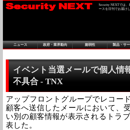
Security NEX
ースを日刊でお届け
ニュース
政府・業界動向
脆弱性
製品・サー
イベント当選メールで個人情
不具合 - TNX
アップフロントグループでレコード
顧客へ送信したメールにおいて、
い別の顧客情報が表示されるトラ
表した。