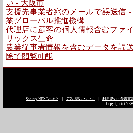
い - 大阪市
支援先事業者宛のメールで誤送信 -
業グローバル推進機構
代理店に顧客の個人情報含むファイル
リックス生命
農業従事者情報を含むデータを誤送信
除で閲覧可能
Security NEXTとは？
|
広告掲載について
|
利用規約・免責事
Copyright (c) NEW