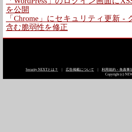
「WordPress」のログイン画面にXS
を公開
「Chrome」にセキュリティ更新 -
含む脆弱性を修正
Security NEXTとは？
|
広告掲載について
|
利用規約・免責事
Copyright (c) NEW