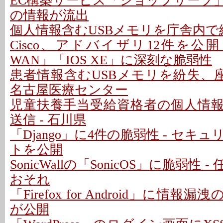
EC構築サービス「ショップサーブ
の情報が流出
個人情報含むUSBメモリを庁舎内で紛
Cisco、アドバイザリ12件を公開 - 「C
WAN」「IOS XE」に深刻な脆弱性
患者情報含むUSBメモリを紛失、座
名古屋医療センター
児童扶養手当受給資格者の個人情
送信 - 石川県
「Django」に4件の脆弱性 - セキ
トを公開
SonicWallの「SonicOS」に脆弱性
おそれ
「Firefox for Android」に情報
が公開