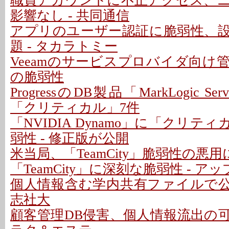
職員アカウントに不正アクセス、
影響なし - 共同通信
アプリのユーザー認証に脆弱性、
題 - タカラトミー
Veeamのサービスプロバイダ向け
の脆弱性
ProgressのDB製品「MarkLogic S
「クリティカル」7件
「NVIDIA Dynamo」に「クリテ
弱性 - 修正版が公開
米当局、「TeamCity」脆弱性の悪
「TeamCity」に深刻な脆弱性 - 
個人情報含む学内共有ファイルで公開
志社大
顧客管理DB侵害、個人情報流出の可能性