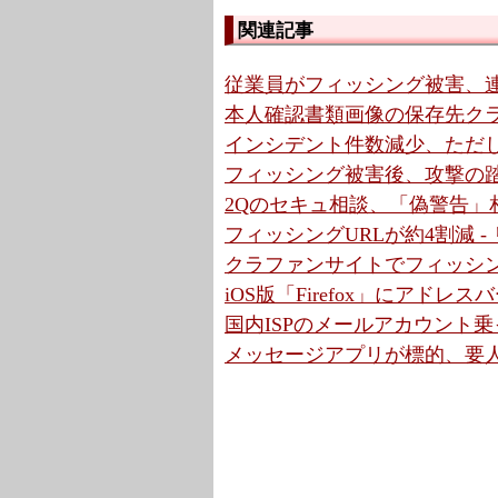
関連記事
従業員がフィッシング被害、連
本人確認書類画像の保存先クラウ
インシデント件数減少、ただ
フィッシング被害後、攻撃の踏
2Qのセキュ相談、「偽警告」相
フィッシングURLが約4割減 
クラファンサイトでフィッシン
iOS版「Firefox」にアド
国内ISPのメールアカウント乗
メッセージアプリが標的、要人