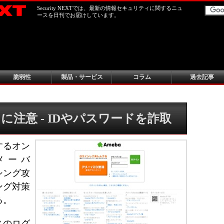
Security NEXTでは、最新の情報セキュリティに関するニュ
ースを日刊でお届けしています。
脆弱性
製品・サービス
コラム
過去記事
注意 - IDやパスワードを詐取
するオン
メーバ
シング攻
ング対策
る。
スのログ