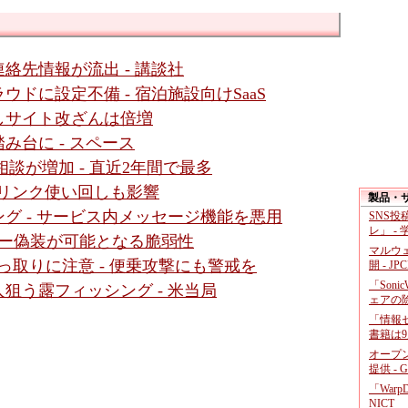
絡先情報が流出 - 講談社
ドに設定不備 - 宿泊施設向けSaaS
しサイト改ざんは倍増
み台に - スペース
談が増加 - 直近2年間で最多
- リンク使い回しも影響
製品・
グ - サービス内メッセージ機能を悪用
SNS
レ」 -
レスバー偽装が可能となる脆弱性
マルウ
っ取りに注意 - 便乗攻撃にも警戒を
開 - JP
「Soni
狙う露フィッシング - 米当局
ェアの
「情報セ
書籍は9
オープ
提供 - 
「War
NICT