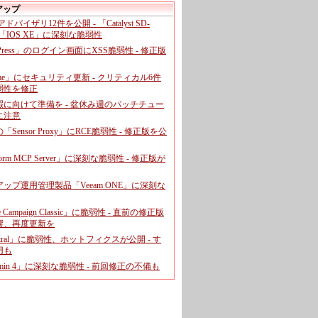
アップ
、アドバイザリ12件を公開 - 「Catalyst SD-
「IOS XE」に深刻な脆弱性
dPress」のログイン画面にXSS脆弱性 - 修正版
ome」にセキュリティ更新 - クリティカル6件
弱性を修正
暇に向けて準備を - 盆休み週のパッチチュー
に注意
leの「Sensor Proxy」にRCE脆弱性 - 修正版を公
aform MCP Server」に深刻な脆弱性 - 修正版が
ップ運用管理製品「Veeam ONE」に深刻な
e Campaign Classic」に脆弱性 - 直前の修正版
響、再度更新を
entral」に脆弱性、ホットフィクスが公開 - す
用も
dmin 4」に深刻な脆弱性 - 前回修正の不備も