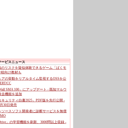
サービスニュース
投稿のリスクを疑似体験できるゲーム「ばくモ
 学校向け教材も
ェアの挙動をリアルタイム監視するOSSを公
CERT/CC
cWall SMA 100」にアップデート - 既知マルウ
除去機能を追加
キュリティ白書2025」PDF版を先行公開 -
月30日発売
ンソースソフト開発者に診断サービスを無償
GMO
pDrive」の学習機能を刷新、3000問以上収録 -