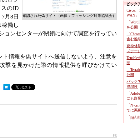
ピック
スのID
Cisco
WAN」
7月8日
確認された偽サイト（画像：フィッシング対策協議会）
「Wor
は稼働し
を公開
ネーションセンターが閉鎖に向けて調査を行ってい
「Chr
含む脆
夏季休
ズデー
ント情報を偽サイトへ送信しないよう、注意を
Tenab
開
攻撃を見かけた際の情報提供を呼びかけてい
「Terr
公開
バックア
脆弱性
 ）
「Adob
にも影
「N-c
でに悪
「pgA
PR