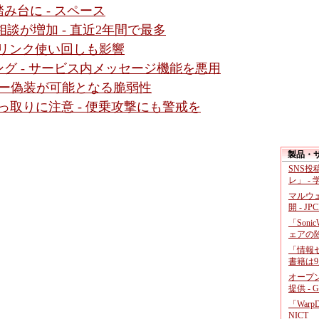
み台に - スペース
談が増加 - 直近2年間で最多
- リンク使い回しも影響
グ - サービス内メッセージ機能を悪用
レスバー偽装が可能となる脆弱性
っ取りに注意 - 便乗攻撃にも警戒を
製品・
SNS
レ」 -
マルウ
開 - JP
「Soni
ェアの
「情報セ
書籍は9
オープ
提供 - 
「War
NICT