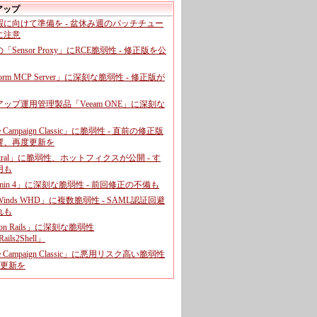
アップ
暇に向けて準備を - 盆休み週のパッチチュー
に注意
leの「Sensor Proxy」にRCE脆弱性 - 修正版を公
aform MCP Server」に深刻な脆弱性 - 修正版が
ップ運用管理製品「Veeam ONE」に深刻な
e Campaign Classic」に脆弱性 - 直前の修正版
響、再度更新を
entral」に脆弱性、ホットフィクスが公開 - す
用も
dmin 4」に深刻な脆弱性 - 前回修正の不備も
rWinds WHD」に複数脆弱性 - SAML認証回避
れも
 on Rails」に深刻な脆弱性
ails2Shell」
e Campaign Classic」に悪用リスク高い脆弱性
に更新を