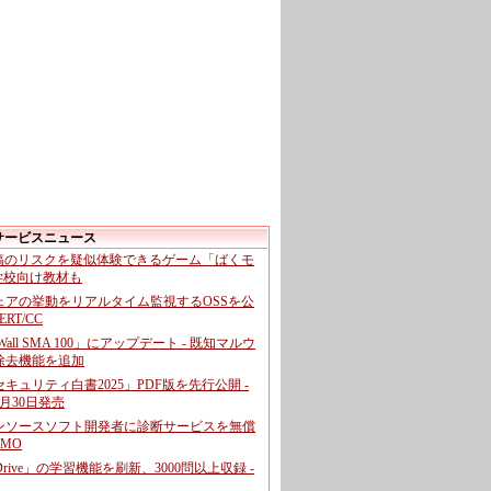
サービスニュース
投稿のリスクを疑似体験できるゲーム「ばくモ
 学校向け教材も
ェアの挙動をリアルタイム監視するOSSを公
CERT/CC
cWall SMA 100」にアップデート - 既知マルウ
除去機能を追加
キュリティ白書2025」PDF版を先行公開 -
月30日発売
ンソースソフト開発者に診断サービスを無償
GMO
pDrive」の学習機能を刷新、3000問以上収録 -