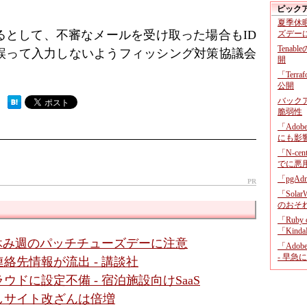
ピック
夏季休
るとして、不審なメールを受け取った場合もID
ズデー
Tenab
誤って入力しないようフィッシング対策協議会
開
「Terr
公開
バックア
 ）
脆弱性
「Adob
にも影
「N-c
でに悪
「pgA
PR
「Sola
のおそ
「Ruby
「KindaR
盆休み週のパッチチューズデーに注意
「Adob
- 早急
絡先情報が流出 - 講談社
ドに設定不備 - 宿泊施設向けSaaS
しサイト改ざんは倍増