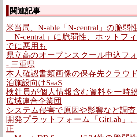
関連記事
米当局、N-able「N-central」の
「N-central」に脆弱性、ホットフ
でに悪用も
県立高のオープンスクール申込フ
- 三重県
本人確認書類画像の保存先クラウドに
泊施設向けSaaS
検針員が個人情報含む資料を一時紛失
広域連合企業団
システム侵害で原因や影響など調査 -
開発プラットフォーム「GitLab」
正