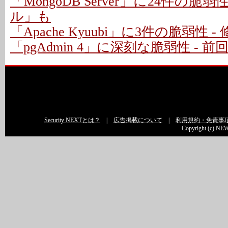
「MongoDB Server」に24件の脆
ル」も
「Apache Kyuubi」に3件の脆弱性 
「pgAdmin 4」に深刻な脆弱性 - 
Security NEXTとは？
|
広告掲載について
|
利用規約・免責事
Copyright (c) NEW