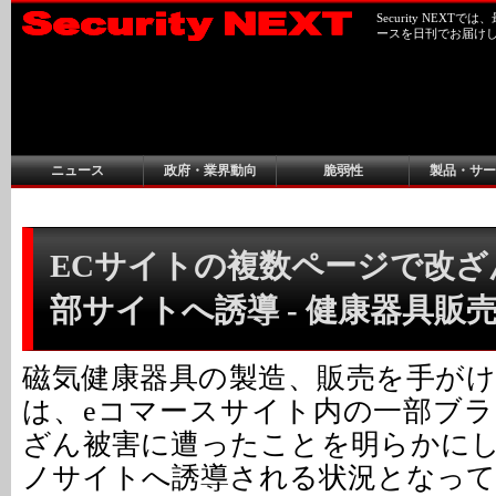
Security NEX
ースを日刊でお届け
ニュース
政府・業界動向
脆弱性
製品・サー
ECサイトの複数ページで改ざ
部サイトへ誘導 - 健康器具販
磁気健康器具の製造、販売を手が
は、eコマースサイト内の一部ブ
ざん被害に遭ったことを明らかに
ノサイトへ誘導される状況となっ