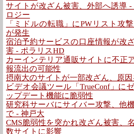
サイトが改ざん被害、外部へ誘導 -
ロジー
「ミドルの転職」にPWリスト攻
が発生
宿泊予約サービスの口座情報が改
害 - ポラリスHD
カーインテリア通販サイトに不正アク
報流出の可能性
摂南大のサイトが一部改ざん、原因
ビデオ会議ツール「TrueConf」にゼ
ップデート機能に脆弱性
研究科サーバにサイバー攻撃、他
で - 神戸大
CMS脆弱性を突かれ改ざん被害、
数サイトに影響