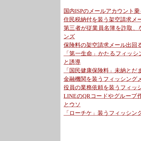
国内ISPのメールアカウント乗
住民税納付を装う架空請求メール 
第三者が従業員名簿を詐取、な
ンズ
保険料の架空請求メール出回る
「第一生命」かたるフィッシング
と誘導
「国民健康保険料」未納とだま
金融機関を装うフィッシングメ
役員の業務依頼を装うフィッシン
LINEのQRコードやグループ
とウソ
「ローチケ」装うフィッシング