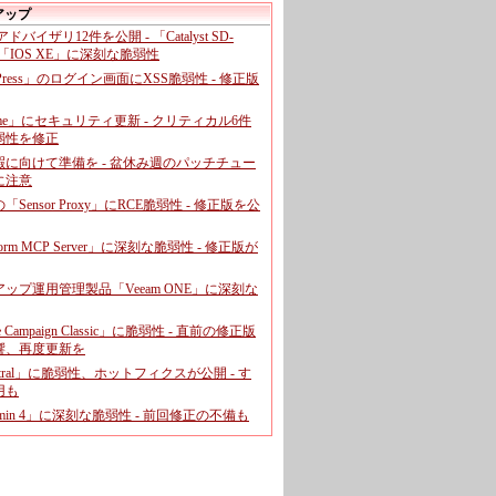
アップ
、アドバイザリ12件を公開 - 「Catalyst SD-
「IOS XE」に深刻な脆弱性
dPress」のログイン画面にXSS脆弱性 - 修正版
ome」にセキュリティ更新 - クリティカル6件
弱性を修正
暇に向けて準備を - 盆休み週のパッチチュー
に注意
leの「Sensor Proxy」にRCE脆弱性 - 修正版を公
aform MCP Server」に深刻な脆弱性 - 修正版が
ップ運用管理製品「Veeam ONE」に深刻な
e Campaign Classic」に脆弱性 - 直前の修正版
響、再度更新を
entral」に脆弱性、ホットフィクスが公開 - す
用も
dmin 4」に深刻な脆弱性 - 前回修正の不備も