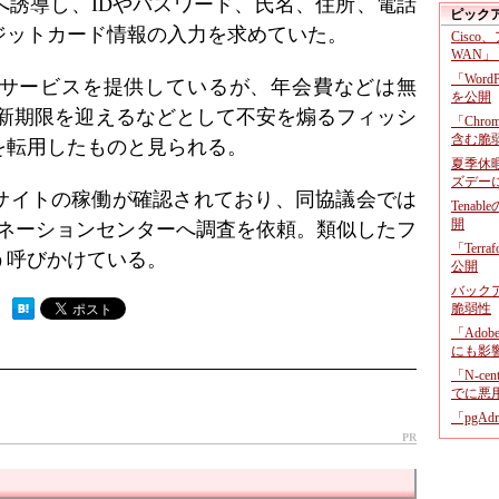
へ誘導し、IDやパスワード、氏名、住所、電話
ピック
ジットカード情報の入力を求めていた。
Cisco
WAN」
「Wor
サービスを提供しているが、年会費などは無
を公開
の更新期限を迎えるなどとして不安を煽るフィッシ
「Chr
含む脆
を転用したものと見られる。
夏季休
ズデー
グサイトの稼働が確認されており、同協議会では
Tenab
開
ディネーションセンターへ調査を依頼。類似したフ
「Terr
う呼びかけている。
公開
バックア
脆弱性
 ）
「Adob
にも影
「N-c
でに悪
「pgA
PR