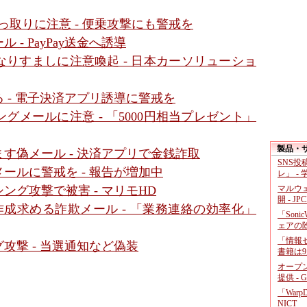
っ取りに注意 - 便乗攻撃にも警戒を
- PayPay送金へ誘導
りすましに注意喚起 - 日本カーソリューショ
 - 電子決済アプリ誘導に警戒を
メールに注意 - 「5000円相当プレゼント」
製品・
す偽メール - 決済アプリで金銭詐取
SNS
ールに警戒を - 報告が増加中
レ」 -
マルウ
グ攻撃で被害 - マリモHD
開 - JP
作成求める詐欺メール - 「業務連絡の効率化」
「Soni
ェアの
「情報セ
攻撃 - 当選通知など偽装
書籍は9
オープ
提供 - 
「War
NICT