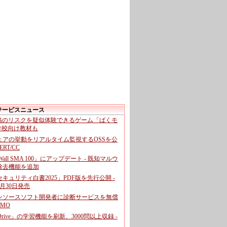
サービスニュース
投稿のリスクを疑似体験できるゲーム「ばくモ
 学校向け教材も
ェアの挙動をリアルタイム監視するOSSを公
CERT/CC
cWall SMA 100」にアップデート - 既知マルウ
除去機能を追加
キュリティ白書2025」PDF版を先行公開 -
月30日発売
ンソースソフト開発者に診断サービスを無償
GMO
pDrive」の学習機能を刷新、3000問以上収録 -