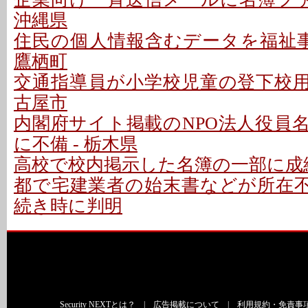
沖縄県
住民の個人情報含むデータを福祉事
鷹栖町
交通指導員が小学校児童の登下校用名
古屋市
内閣府サイト掲載のNPO法人役員
に不備 - 栃木県
高校で校内掲示した名簿の一部に成績
都で宅建業者の始末書などが所在不明
続き時に判明
Security NEXTとは？
|
広告掲載について
|
利用規約・免責事