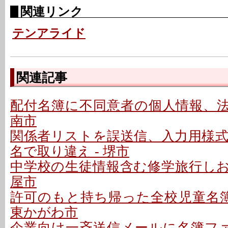
関連リンク
テンアライド
関連記事
配付名簿に不同意者の個人情報、法令
南市
関係者リストを誤送信、入力用様
名で取り違え - 堺市
中学校の生徒情報含む修学旅行しおり
屋市
許可のもと持ち帰った全校児童名簿
東かがわ市
企業向け一斉送信メールに名簿ファ