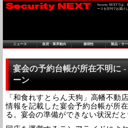
Security NEX
ースを日刊でお届け
ニュース
政府・業界動向
脆弱性
製品・サー
宴会の予約台帳が所在不明に -
ーン
「和食れすとらん天狗」高幡不動
情報を記載した宴会予約台帳が所
る。宴会の準備ができない状況だと