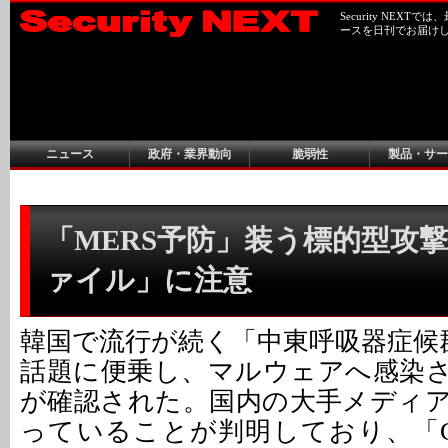
Security NEX
ースを日刊でお届け
ニュース
政府・業界動向
脆弱性
製品・サー
「MERS予防」装う標的型攻撃
ァイル」に注意
韓国で流行が続く「中東呼吸器症候群
話題に便乗し、マルウェアへ感染
が確認された。国内の大手メディ
っていることが判明しており、「