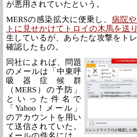
が悪用されていたという。
MERSの感染拡大に便乗し、
病院や
トに見せかけてトロイの木馬を送
生しているが、あらたな攻撃をト
確認したもの。
同社によれば、問題
のメールは「中東呼
吸器症候群
（MERS）の予防」
といった件名で
「Yahoo！メール」
のアカウントを用い
て送信されていた。
トレンドマイクロが確認した標
メールの件名には、