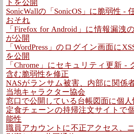
トを公開
SonicWallの「SonicOS」に脆弱性
おそれ
「Firefox for Android」に情報
が公開
「WordPress」のログイン画面にXS
を公開
「Chrome」にセキュリティ更新 -
含む脆弱性を修正
NASがランサム被害、内部に関係者
当地キャラクター協会
窓口で公開している台帳図面に個人情
定食チェーンの持帰注文サイトで
能性
職員アカウントに不正アクセス、