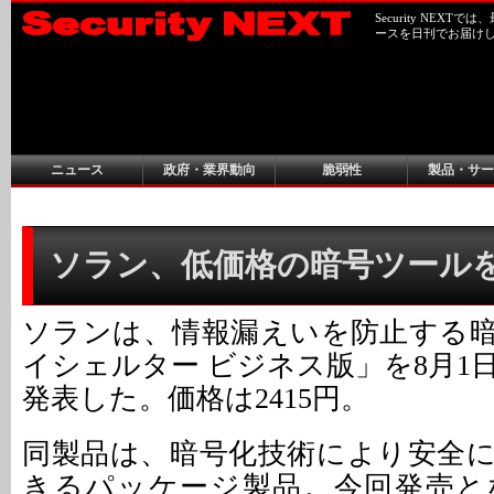
Security NEX
ースを日刊でお届け
ニュース
政府・業界動向
脆弱性
製品・サー
ソラン、低価格の暗号ツール
ソランは、情報漏えいを防止する
イシェルター ビジネス版」を8月1
発表した。価格は2415円。
同製品は、暗号化技術により安全
きるパッケージ製品。今回発売と