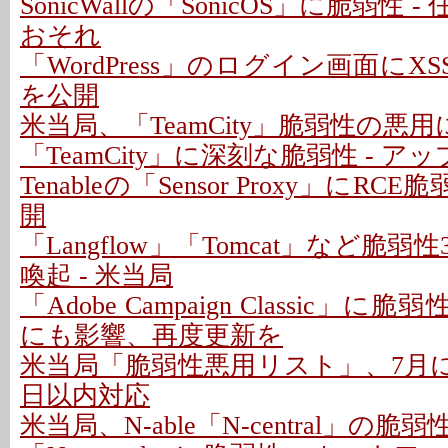
SonicWallの「SonicOS」に脆弱性
おそれ
「WordPress」のログイン画面にXS
を公開
米当局、「TeamCity」脆弱性の悪
「TeamCity」に深刻な脆弱性 - 
Tenableの「Sensor Proxy」にRC
開
「Langflow」「Tomcat」など脆
喚起 - 米当局
「Adobe Campaign Classic」に
にも影響、再度更新を
米当局「脆弱性悪用リスト」、7月に26
日以内対応
米当局、N-able「N-central」の