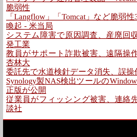
脆弱性
「Langflow」「Tomcat」など脆
喚起 - 米当局
システム障害で原因調査、産廃回収は
発工業
教員がサポート詐欺被害、遠隔操作P
杏林大
委託先で水道検針データ消失、誤操作
Synology製NAS検出ツールのWindo
正版が公開
従業員がフィッシング被害、連絡先情
談社