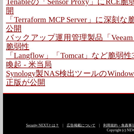
Tenableの「Sensor Proxy」にRC
開
「Terraform MCP Server」に深
公開
バックアップ運用管理製品「Veeam
脆弱性
「Langflow」「Tomcat」など脆
喚起 - 米当局
Synology製NAS検出ツールのWindo
正版が公開
Security NEXTとは？
|
広告掲載について
|
利用規約・免責事
Copyright (c) NEW