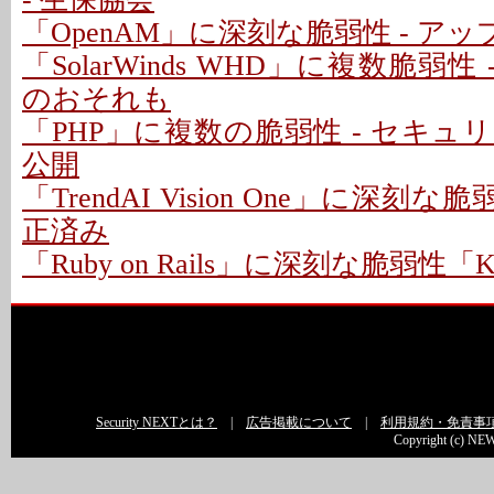
「OpenAM」に深刻な脆弱性 - ア
「SolarWinds WHD」に複数脆弱性
のおそれも
「PHP」に複数の脆弱性 - セキ
公開
「TrendAI Vision One」に深刻な脆
正済み
「Ruby on Rails」に深刻な脆弱性「Kind
Security NEXTとは？
|
広告掲載について
|
利用規約・免責事
Copyright (c) NEW