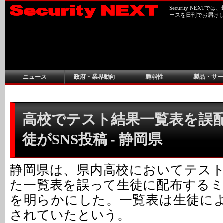
Security NEX
ースを日刊でお届け
ニュース
政府・業界動向
脆弱性
製品・サー
高校でテスト結果一覧表を誤
徒がSNS投稿 - 静岡県
静岡県は、県内高校においてテス
た一覧表を誤って生徒に配布する
を明らかにした。一覧表は生徒によ
されていたという。