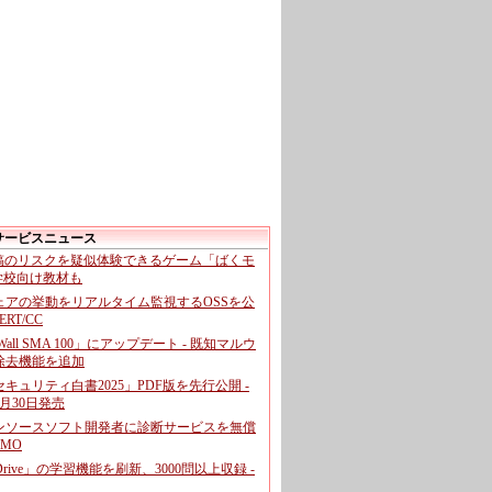
サービスニュース
投稿のリスクを疑似体験できるゲーム「ばくモ
 学校向け教材も
ェアの挙動をリアルタイム監視するOSSを公
CERT/CC
cWall SMA 100」にアップデート - 既知マルウ
除去機能を追加
キュリティ白書2025」PDF版を先行公開 -
月30日発売
ンソースソフト開発者に診断サービスを無償
GMO
pDrive」の学習機能を刷新、3000問以上収録 -