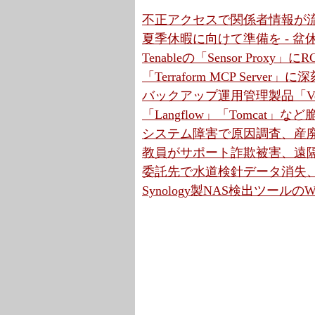
不正アクセスで関係者情報が流
夏季休暇に向けて準備を - 
Tenableの「Sensor Proxy
「Terraform MCP Serve
バックアップ運用管理製品「Ve
「Langflow」「Tomcat」
システム障害で原因調査、産廃
教員がサポート詐欺被害、遠隔操
委託先で水道検針データ消失、
Synology製NAS検出ツールの