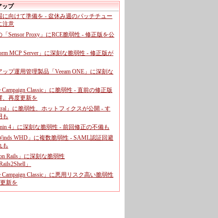
アップ
暇に向けて準備を - 盆休み週のパッチチュー
に注意
leの「Sensor Proxy」にRCE脆弱性 - 修正版を公
aform MCP Server」に深刻な脆弱性 - 修正版が
ップ運用管理製品「Veeam ONE」に深刻な
e Campaign Classic」に脆弱性 - 直前の修正版
響、再度更新を
entral」に脆弱性、ホットフィクスが公開 - す
用も
dmin 4」に深刻な脆弱性 - 前回修正の不備も
rWinds WHD」に複数脆弱性 - SAML認証回避
れも
 on Rails」に深刻な脆弱性
ails2Shell」
e Campaign Classic」に悪用リスク高い脆弱性
に更新を