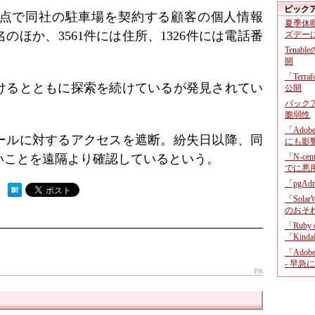
ピック
点で同社の駐車場を契約する顧客の個人情報
夏季休
名のほか、3561件には住所、1326件には電話番
ズデー
Tenab
開
「Terr
けるとともに探索を続けているが発見されてい
公開
バックア
脆弱性
「Adob
ールに対するアクセスを遮断。紛失日以降、同
にも影
いことを遠隔より確認しているという。
「N-c
でに悪
「pgA
 ）
「Sola
のおそ
「Ruby
「KindaR
「Adob
- 早急
PR