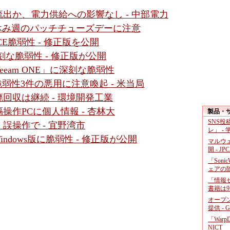
出か、電力供給への影響なし - 中部電力
盆休み週のパッチチューズデーに注意
」にRCE脆弱性 - 修正版を公開
r」に深刻な脆弱性 - 修正版が公開
eam ONE」に深刻な脆弱性
など脆弱性3件の悪用に注意喚起 - 米当局
回収は継続 - 環境開発工業
作PCに個人情報 - 杏林大
製品・
SNS
誤操作で - 宜野湾市
レ」 -
Windows版に脆弱性 - 修正版が公開
マルウ
開 - JP
「Soni
ェアの
「情報セ
書籍は9
オープ
提供 - 
「War
NICT