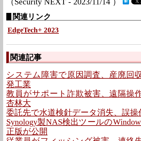
（Security NEXT - 2023/11/14 ）
関連リンク
EdgeTech+ 2023
関連記事
システム障害で原因調査、産廃回収は
発工業
教員がサポート詐欺被害、遠隔操作P
杏林大
委託先で水道検針データ消失、誤操作
Synology製NAS検出ツールのWindo
正版が公開
従業員がフィッシング被害、連絡先情