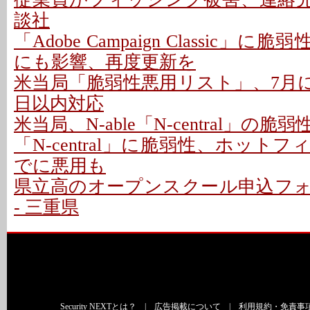
談社
「Adobe Campaign Classic」に
にも影響、再度更新を
米当局「脆弱性悪用リスト」、7月に26
日以内対応
米当局、N-able「N-central」の
「N-central」に脆弱性、ホットフ
でに悪用も
県立高のオープンスクール申込フ
- 三重県
Security NEXTとは？
|
広告掲載について
|
利用規約・免責事