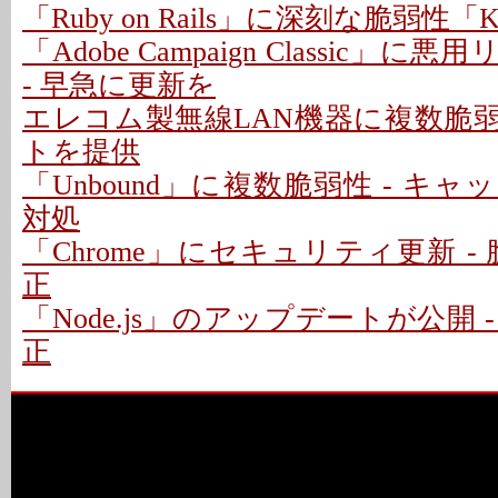
「Ruby on Rails」に深刻な脆弱性「Kind
「Adobe Campaign Classic」
- 早急に更新を
エレコム製無線LAN機器に複数脆弱
トを提供
「Unbound」に複数脆弱性 - キ
対処
「Chrome」にセキュリティ更新 - 
正
「Node.js」のアップデートが公開 
正