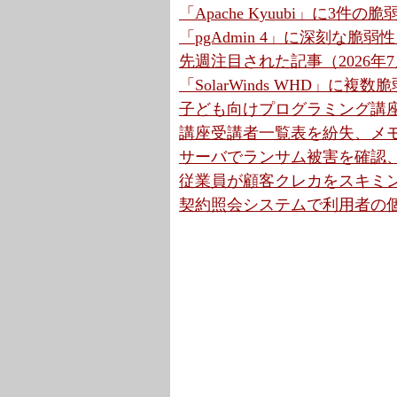
「Apache Kyuubi」に3件の
「pgAdmin 4」に深刻な脆弱
先週注目された記事（2026年7月
「SolarWinds WHD」に複
子ども向けプログラミング講座
講座受講者一覧表を紛失、メモ
サーバでランサム被害を確認、
従業員が顧客クレカをスキミン
契約照会システムで利用者の個