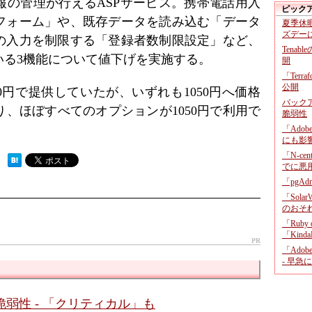
報の管理が行えるASPサービス。携帯電話用入
ピック
フォーム」や、既存データを読み込む「データ
夏季休
ズデー
の入力を制限する「登録者数制限設定」など、
Tenab
いる3機能について値下げを実施する。
開
「Terr
公開
500円で提供していたが、いずれも1050円へ価格
バックア
、ほぼすべてのオプションが1050円で利用で
脆弱性
「Adob
にも影
「N-c
 ）
でに悪
「pgA
「Sola
のおそ
「Ruby
「KindaR
PR
「Adob
- 早急
4件の脆弱性 - 「クリティカル」も