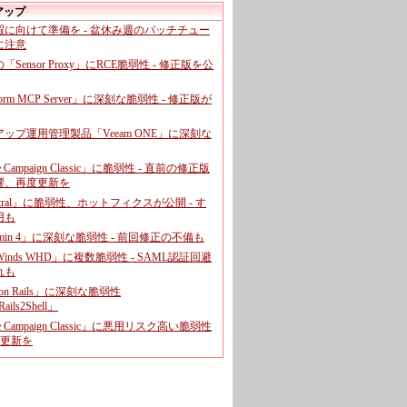
アップ
暇に向けて準備を - 盆休み週のパッチチュー
に注意
leの「Sensor Proxy」にRCE脆弱性 - 修正版を公
aform MCP Server」に深刻な脆弱性 - 修正版が
ップ運用管理製品「Veeam ONE」に深刻な
e Campaign Classic」に脆弱性 - 直前の修正版
響、再度更新を
entral」に脆弱性、ホットフィクスが公開 - す
用も
dmin 4」に深刻な脆弱性 - 前回修正の不備も
rWinds WHD」に複数脆弱性 - SAML認証回避
れも
 on Rails」に深刻な脆弱性
ails2Shell」
e Campaign Classic」に悪用リスク高い脆弱性
に更新を