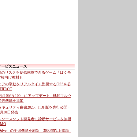
サービスニュース
投稿のリスクを疑似体験できるゲーム「ばくモ
 学校向け教材も
ェアの挙動をリアルタイム監視するOSSを公
CERT/CC
cWall SMA 100」にアップデート - 既知マルウ
除去機能を追加
キュリティ白書2025」PDF版を先行公開 -
月30日発売
ンソースソフト開発者に診断サービスを無償
GMO
pDrive」の学習機能を刷新、3000問以上収録 -