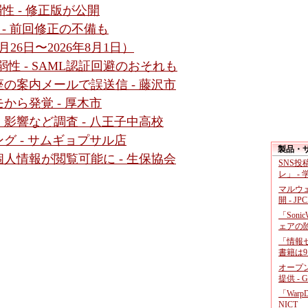
脆弱性 - 修正版が公開
性 - 前回修正の不備も
26日〜2026年8月1日）
数脆弱性 - SAML認証回避のおそれも
の案内メールで誤送信 - 藤沢市
から発覚 - 厚木市
影響など調査 - 八王子中高校
グ - サムギョプサル店
製品・
人情報が閲覧可能に - 生保協会
SNS
レ」 -
マルウ
開 - JP
「Soni
ェアの
「情報セ
書籍は9
オープ
提供 - 
「War
NICT