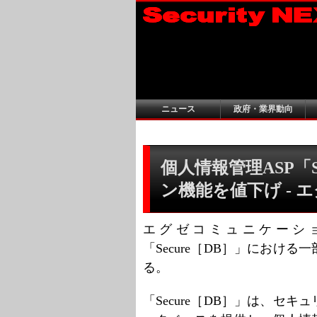
ニュース
政府・業界動向
個人情報管理ASP「S
ン機能を値下げ -
エグゼコミュニケーショ
「Secure［DB］」におけ
る。
「Secure［DB］」は、セ