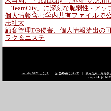
米当局、「TeamCity」脆弱性の悪
「TeamCity」に深刻な脆弱性 - 
個人情報含む学内共有ファイルで公開
志社大
顧客管理DB侵害、個人情報流出の可能性
ラク＆エステ
Security NEXTとは？
|
広告掲載について
|
利用規約・免責事
Copyright (c) NEW