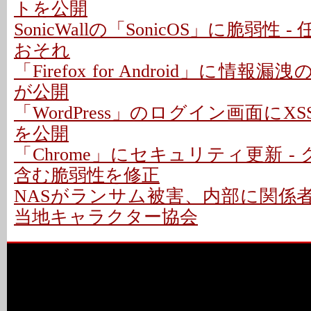
トを公開
SonicWallの「SonicOS」に脆弱性
おそれ
「Firefox for Android」に情報
が公開
「WordPress」のログイン画面にXS
を公開
「Chrome」にセキュリティ更新 -
含む脆弱性を修正
NASがランサム被害、内部に関係者
当地キャラクター協会