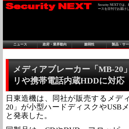
Security NEX
ースを日刊でお届け
ニュース
政府・業界動向
脆弱性
製品・サー
メディアブレーカー「MB-20
リや携帯電話内蔵HDDに対応
日東造機は、同社が販売するメディ
20」が小型ハードディスクやUSB
と発表した。