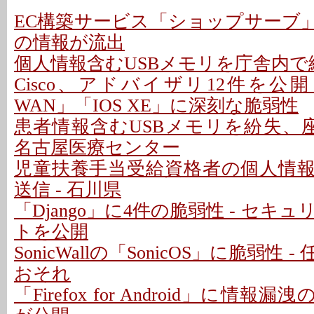
EC構築サービス「ショップサーブ
の情報が流出
個人情報含むUSBメモリを庁舎内で紛
Cisco、アドバイザリ12件を公開 - 「C
WAN」「IOS XE」に深刻な脆弱性
患者情報含むUSBメモリを紛失、座
名古屋医療センター
児童扶養手当受給資格者の個人情
送信 - 石川県
「Django」に4件の脆弱性 - セキ
トを公開
SonicWallの「SonicOS」に脆弱性
おそれ
「Firefox for Android」に情報