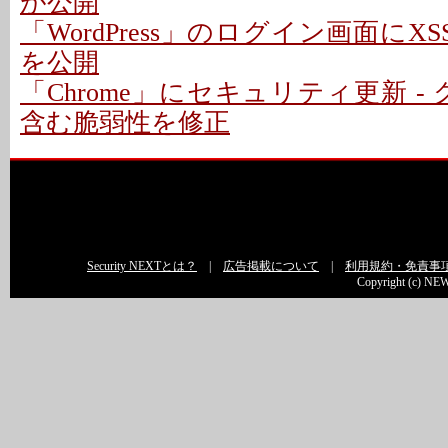
が公開
「WordPress」のログイン画面にXS
を公開
「Chrome」にセキュリティ更新 -
含む脆弱性を修正
Security NEXTとは？
|
広告掲載について
|
利用規約・免責事
Copyright (c) NEW