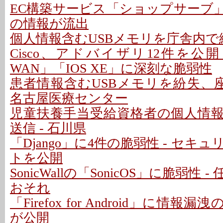
EC構築サービス「ショップサーブ
の情報が流出
個人情報含むUSBメモリを庁舎内で紛
Cisco、アドバイザリ12件を公開 - 「C
WAN」「IOS XE」に深刻な脆弱性
患者情報含むUSBメモリを紛失、座
名古屋医療センター
児童扶養手当受給資格者の個人情
送信 - 石川県
「Django」に4件の脆弱性 - セキ
トを公開
SonicWallの「SonicOS」に脆弱性
おそれ
「Firefox for Android」に情報
が公開