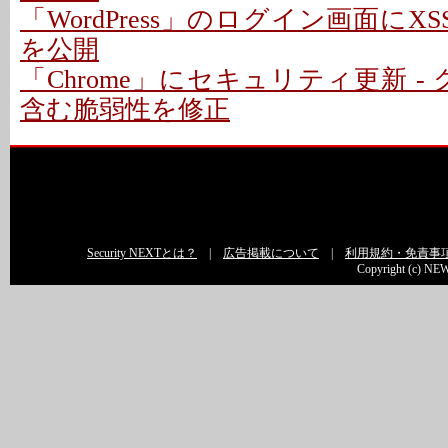
「WordPress」のログイン画面にXS
を公開
「Chrome」にセキュリティ更新 -
含む脆弱性を修正
Security NEXTとは？
|
広告掲載について
|
利用規約・免責事
Copyright (c) NEW