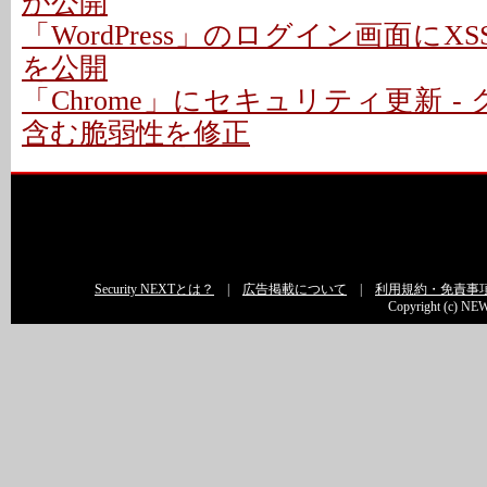
が公開
「WordPress」のログイン画面にXS
を公開
「Chrome」にセキュリティ更新 -
含む脆弱性を修正
Security NEXTとは？
|
広告掲載について
|
利用規約・免責事
Copyright (c) NEW