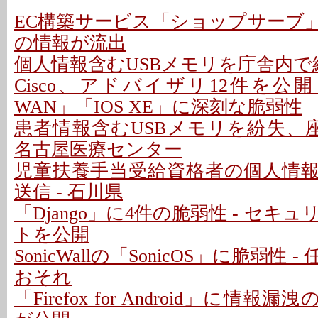
EC構築サービス「ショップサーブ
の情報が流出
個人情報含むUSBメモリを庁舎内で紛
Cisco、アドバイザリ12件を公開 - 「C
WAN」「IOS XE」に深刻な脆弱性
患者情報含むUSBメモリを紛失、座
名古屋医療センター
児童扶養手当受給資格者の個人情
送信 - 石川県
「Django」に4件の脆弱性 - セキ
トを公開
SonicWallの「SonicOS」に脆弱性
おそれ
「Firefox for Android」に情報