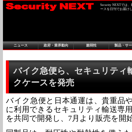
Security NEX
ースを日刊でお届け
ニュース
政府・業界動向
脆弱性
製品・サー
バイク急便ら、セキュリティ
クケースを発売
バイク急便と日本通運は、貴重品
に利用できるセキュリティ輸送専
を共同で開発し、7月より販売を開