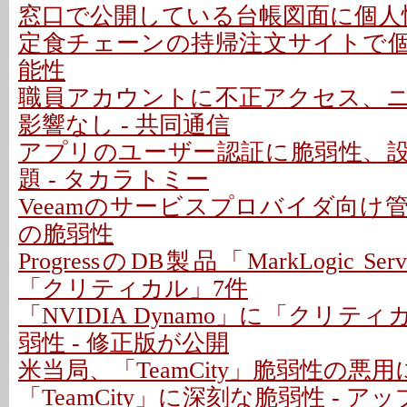
窓口で公開している台帳図面に個人情
定食チェーンの持帰注文サイトで
能性
職員アカウントに不正アクセス、
影響なし - 共同通信
アプリのユーザー認証に脆弱性、
題 - タカラトミー
Veeamのサービスプロバイダ向け
の脆弱性
ProgressのDB製品「MarkLogic S
「クリティカル」7件
「NVIDIA Dynamo」に「クリテ
弱性 - 修正版が公開
米当局、「TeamCity」脆弱性の悪
「TeamCity」に深刻な脆弱性 - 